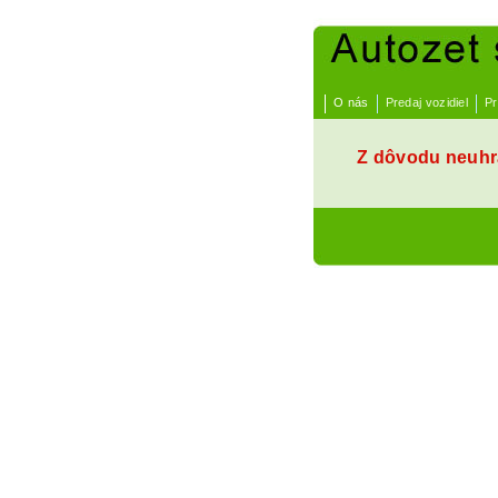
O nás
Predaj vozidiel
Pr
Z dôvodu neuhra