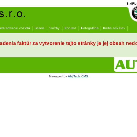
edvádzacie vozidlá
Servis
Služby
Kontakt
Fotogaléria
Kniha návštev
denia faktúr za vytvorenie tejto stránky je jej obsah ned
Managed by
AlejTech CMS